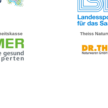
eitskasse
Natur
Theiss