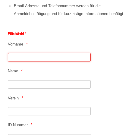
Anmeldung Solo-Pilotprojekt am 19.06.2022
Email-Adresse und Telefonnummer werden für die
Anmeldebestätigung und für kurzfristige Informationen benötigt.
SPONSOREN
ERGEBNISSE
Pflichtfeld *
Vorname
Gummibärchenpokal
PRESSE
Name
Presseberichte 2022
Presseberichte 2019
Presseberichte 2018
Verein
Presseberichte 2017
IMPRESSUM
ID-Nummer