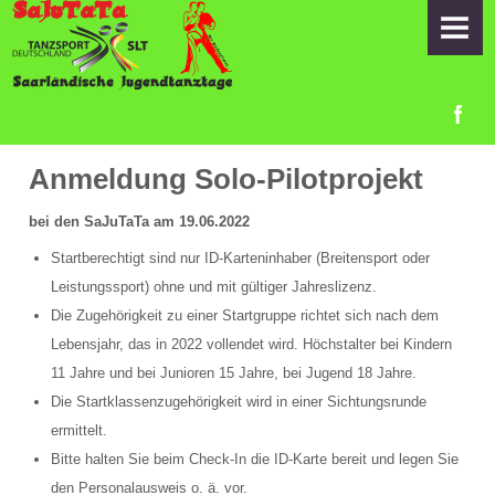
HOME
ORGA-TEAM
INFORMATIONEN
Zeitplan
Anmeldung Solo-Pilotprojekt
Startlisten
bei den SaJuTaTa am 19.06.2022
Startberechtigt sind nur ID-Karteninhaber (Breitensport oder
Samstag
Leistungssport) ohne und mit gültiger Jahreslizenz.
Die Zugehörigkeit zu einer Startgruppe richtet sich nach dem
Sonntag
Lebensjahr, das in 2022 vollendet wird. Höchstalter bei Kindern
Anfahrt
11 Jahre und bei Junioren 15 Jahre, bei Jugend 18 Jahre.
Die Startklassenzugehörigkeit wird in einer Sichtungsrunde
Übernachtung
ermittelt.
Bitte halten Sie beim Check-In die ID-Karte bereit und legen Sie
Anmeldung Duo-Pilotprojekt am 18.06.2022
den Personalausweis o. ä. vor.