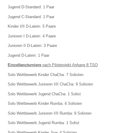
Anmeldung Solo-Pilotprojekt am 19.06.2022
Jugend D-Standard: 1 Paar
Jugend C-Standard: 1 Paar
SPONSOREN
Kinder I/II D-Latein: 5 Paare
ERGEBNISSE
Junioren I D-Latein: 4 Paare
Gummibärchenpokal
Junioren II D-Latein: 3 Paare
Jugend D-Latein: 1 Paar
PRESSE
Einzeltanzturniere
nach Pilotprojekt Anhang 8 TSO
Presseberichte 2022
Solo Wettbewerb Kinder ChaCha: 7 Solisten
Presseberichte 2019
Solo Wettbewerb Junioren I/II ChaCha: 9 Solisten
Solo Wettbewerb Jugend ChaCha: 1 Solist
Presseberichte 2018
Solo Wettbewerb Kinder Rumba: 6 Solisten
Presseberichte 2017
Solo Wettbewerb Junioren I/II Rumba: 9 Solisten
IMPRESSUM
Solo Wettbewerb Jugend Rumba: 1 Solist
Solo Wettbewerb Kinder Jive: 4 Solisten