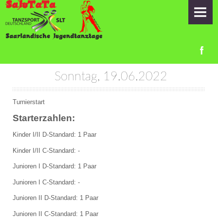
HOME
ORGA-TEAM
INFORMATIONEN
Sonntag, 19.06.2022
Zeitplan
Startlisten
Turnierstart
Starterzahlen:
Samstag
Kinder I/II D-Standard: 1 Paar
Sonntag
Kinder I/II C-Standard: -
Anfahrt
Junioren I D-Standard: 1 Paar
Junioren I C-Standard: -
Übernachtung
Junioren II D-Standard: 1 Paar
Anmeldung Duo-Pilotprojekt am 18.06.2022
Junioren II C-Standard: 1 Paar