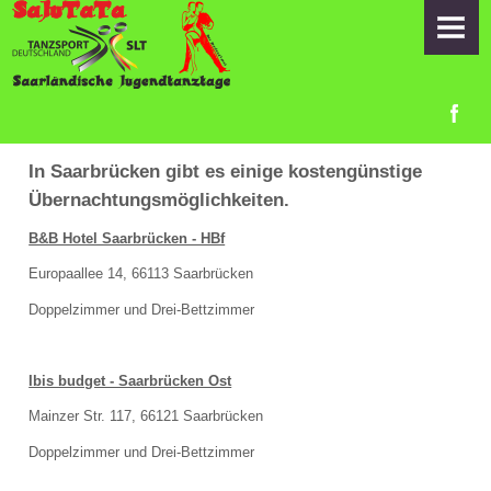
HOME
ORGA-TEAM
INFORMATIONEN
Zeitplan
In Saarbrücken gibt es einige kostengünstige
Übernachtungsmöglichkeiten.
Startlisten
B&B Hotel Saarbrücken - HBf
Samstag
Europaallee 14, 66113 Saarbrücken
Doppelzimmer und Drei-Bettzimmer
Sonntag
Anfahrt
Ibis budget - Saarbrücken Ost
Übernachtung
Mainzer Str. 117, 66121 Saarbrücken
Doppelzimmer und Drei-Bettzimmer
Anmeldung Duo-Pilotprojekt am 18.06.2022