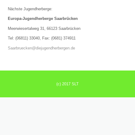
Anmeldung Solo-Pilotprojekt am 19.06.2022
Nächste Jugendherberge:
SPONSOREN
Europa-Jugendherberge Saarbrücken
Meerwiesertalweg 31, 66123 Saarbrücken
ERGEBNISSE
Tel: (06811) 33040, Fax: (0681) 374911
Gummibärchenpokal
Saarbruecken@diejugendherbergen.de
PRESSE
Presseberichte 2022
(c) 2017 SLT
Presseberichte 2019
Presseberichte 2018
Presseberichte 2017
IMPRESSUM