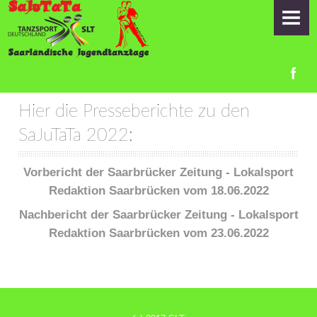
HOME
ORGA-TEAM
INFORMATIONEN
Hier die Presseberichte zu den
Zeitplan
SaJuTaTa 2022:
Startlisten
Vorbericht der Saarbrücker Zeitung - Lokalsport
Samstag
Redaktion Saarbrücken vom 18.06.2022
Sonntag
Nachbericht der Saarbrücker Zeitung - Lokalsport
Redaktion Saarbrücken vom 23.06.2022
Anfahrt
Übernachtung
Anmeldung Duo-Pilotprojekt am 18.06.2022