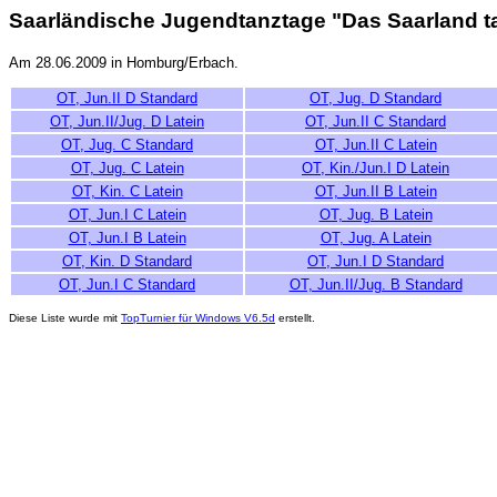
Saarländische Jugendtanztage "Das Saarland t
Am 28.06.2009 in Homburg/Erbach.
OT, Jun.II D Standard
OT, Jug. D Standard
OT, Jun.II/Jug. D Latein
OT, Jun.II C Standard
OT, Jug. C Standard
OT, Jun.II C Latein
OT, Jug. C Latein
OT, Kin./Jun.I D Latein
OT, Kin. C Latein
OT, Jun.II B Latein
OT, Jun.I C Latein
OT, Jug. B Latein
OT, Jun.I B Latein
OT, Jug. A Latein
OT, Kin. D Standard
OT, Jun.I D Standard
OT, Jun.I C Standard
OT, Jun.II/Jug. B Standard
Diese Liste wurde mit
TopTurnier für Windows V6.5d
erstellt.